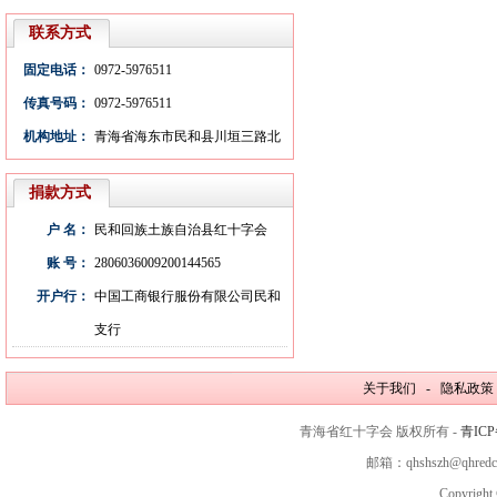
联系方式
固定电话：
0972-5976511
传真号码：
0972-5976511
机构地址：
青海省海东市民和县川垣三路北
捐款方式
户 名：
民和回族土族自治县红十字会
账 号：
2806036009200144565
开户行：
中国工商银行服份有限公司民和
支行
关于我们 - 隐私政策
青海省红十字会 版权所有 -
青ICP
邮箱：qhshszh@qhred
Copyright