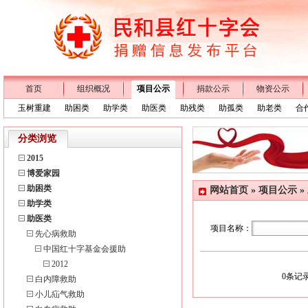
首页
组织概况
项目公示
捐款公示
物资公示
玉树重建
助困类
助学类
助医类
助残类
助孤类
助老类
合
分类浏览
2015
博爱家园
助困类
网站首页
»
项目公示
»
助学类
助医类
项目名称：
先心病救助
中国红十字基金会援助
2012
0
条记录
白内障救助
小儿疝气救助