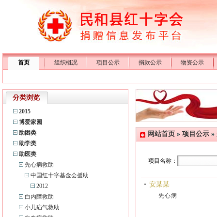
首页
组织概况
项目公示
捐款公示
物资公示
分类浏览
2015
博爱家园
助困类
网站首页
»
项目公示
»
助学类
助医类
项目名称：
先心病救助
中国红十字基金会援助
安某某
2012
先心病
白内障救助
小儿疝气救助