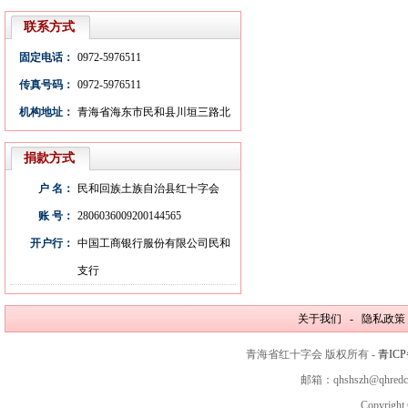
联系方式
固定电话：
0972-5976511
传真号码：
0972-5976511
机构地址：
青海省海东市民和县川垣三路北
捐款方式
户 名：
民和回族土族自治县红十字会
账 号：
2806036009200144565
开户行：
中国工商银行服份有限公司民和
支行
关于我们 - 隐私政策
青海省红十字会 版权所有 -
青ICP
邮箱：qhshszh@qhred
Copyright