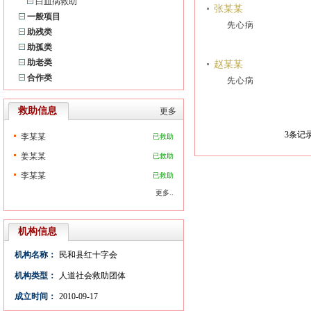
白血病救助
张某某
一般项目
先心病
助残类
助孤类
助老类
赵某某
合作类
先心病
救助信息
更多
3
条记录
李某某
已救助
姜某某
已救助
李某某
已救助
更多..
机构信息
机构名称：
民和县红十字会
机构类型：
人道社会救助团体
成立时间：
2010-09-17