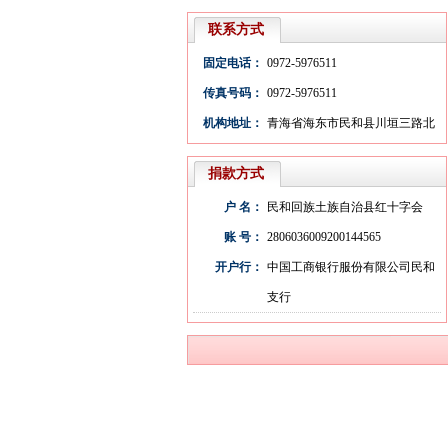
联系方式
固定电话：
0972-5976511
传真号码：
0972-5976511
机构地址：
青海省海东市民和县川垣三路北
捐款方式
户 名：
民和回族土族自治县红十字会
账 号：
2806036009200144565
开户行：
中国工商银行服份有限公司民和
支行