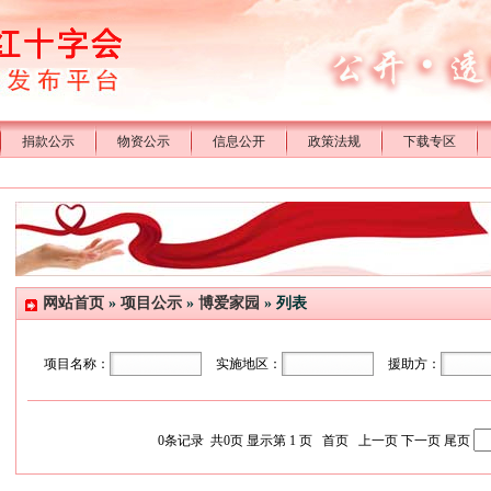
捐款公示
物资公示
信息公开
政策法规
下载专区
网站首页
»
项目公示
»
博爱家园
» 列表
项目名称：
实施地区：
援助方：
0
条记录 共
0
页 显示第
1
页
首页
上一页
下一页
尾页