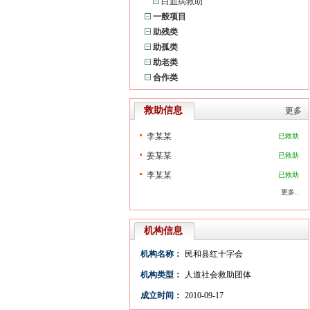
白血病救助
一般项目
助残类
助孤类
助老类
合作类
救助信息
更多
李某某
已救助
姜某某
已救助
李某某
已救助
更多..
机构信息
机构名称：
民和县红十字会
机构类型：
人道社会救助团体
成立时间：
2010-09-17