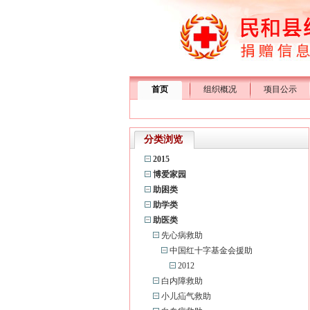
首页
组织概况
项目公示
分类浏览
2015
博爱家园
助困类
助学类
助医类
先心病救助
中国红十字基金会援助
2012
白内障救助
小儿疝气救助