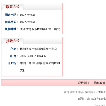
联系方式
固定电话：
0972-5976511
传真号码：
0972-5976511
机构地址：
青海省海东市民和县川垣三路北
捐款方式
户 名：
民和回族土族自治县红十字会
账 号：
2806036009200144565
开户行：
中国工商银行服份有限公司民和
支行
关于我们 - 隐私政策
青海省红十字会 版权所有 -
青ICP
邮箱：qhshszh@qhred
Copyright