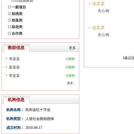
白血病救助
张某某
一般项目
先心病
助残类
助孤类
助老类
赵某某
合作类
先心病
救助信息
更多
3
条记录
李某某
已救助
姜某某
已救助
李某某
已救助
更多..
机构信息
机构名称：
民和县红十字会
机构类型：
人道社会救助团体
成立时间：
2010-09-17