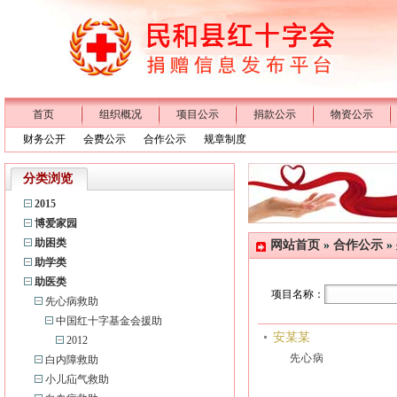
首页
组织概况
项目公示
捐款公示
物资公示
财务公开
会费公示
合作公示
规章制度
分类浏览
2015
博爱家园
助困类
网站首页
»
合作公示
»
助学类
助医类
项目名称：
先心病救助
中国红十字基金会援助
安某某
2012
先心病
白内障救助
小儿疝气救助