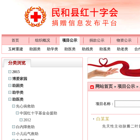
首页
组织概况
项目公示
捐款公示
物资公示
玉树重建
助困类
助学类
助医类
助残类
助孤类
助老类
合
分类浏览
2015
博爱家园
助困类
网站首页
»
项目公示
»
助学类
助医类
项目名称：
先心病救助
中国红十字基金会援助
白某某
2012
先天性主动脉瓣二
白内障救助
小儿疝气救助