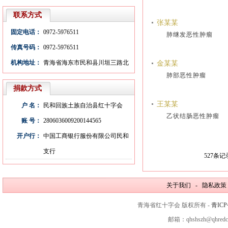
联系方式
张某某
固定电话：
0972-5976511
肺继发恶性肿瘤
传真号码：
0972-5976511
机构地址：
青海省海东市民和县川垣三路北
金某某
肺部恶性肿瘤
捐款方式
王某某
户 名：
民和回族土族自治县红十字会
乙状结肠恶性肿
账 号：
2806036009200144565
开户行：
中国工商银行服份有限公司民和
支行
527
条记
关于我们 - 隐私政策
青海省红十字会 版权所有 -
青ICP
邮箱：qhshszh@qhred