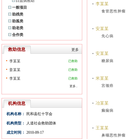
白血病救助
李某某
一般项目
食管恶性肿瘤
助残类
助孤类
助老类
安某某
合作类
先心病
救助信息
更多
安某某
糖尿病
李某某
已救助
姜某某
已救助
米某某
李某某
已救助
宫颈癌
更多..
冶某某
机构信息
癫痫病
机构名称：
民和县红十字会
机构类型：
人道社会救助团体
王某某
成立时间：
2010-09-17
鼻咽恶性肿瘤